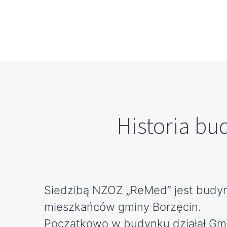
Historia bu
Siedzibą NZOZ „ReMed” jest budyne
mieszkańców gminy Borzęcin.
Początkowo w budynku działał Gmi