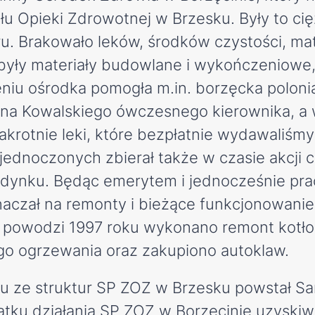
 Opieki Zdrowotnej w Brzesku. Były to cięż
u. Brakowało leków, środków czystości, ma
yły materiały budowlane i wykończeniowe,
iu ośrodka pomogła m.in. borzęcka polonia
ana Kowalskiego ówczesnego kierownika, a 
akrotnie leki, które bezpłatnie wydawaliśm
ednoczonych zbierał także w czasie akcji 
dynku. Będąc emerytem i jednocześnie prac
naczał na remonty i bieżące funkcjonowani
powodzi 1997 roku wykonano remont kotłow
ego ogrzewania oraz zakupiono autoklaw.
iu ze struktur SP ZOZ w Brzesku powstał Sa
ątku działania SP ZOZ w Borzęcinie uzyski