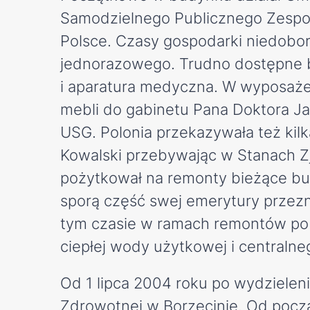
Samodzielnego Publicznego Zespołu
Polsce. Czasy gospodarki niedobor
jednorazowego. Trudno dostępne b
i aparatura medyczna. W wyposażen
mebli do gabinetu Pana Doktora J
USG. Polonia przekazywała też kilk
Kowalski przebywając w Stanach Zj
pożytkował na remonty bieżące bu
sporą część swej emerytury przez
tym czasie w ramach remontów po 
ciepłej wody użytkowej i centraln
Od 1 lipca 2004 roku po wydzielen
Zdrowotnej w Borzęcinie. Od pocz