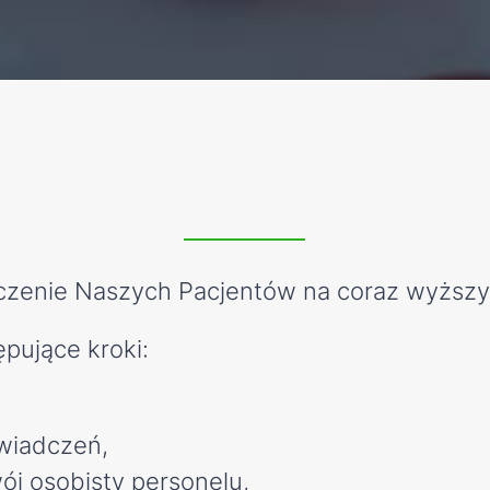
leczenie Naszych Pacjentów na coraz wyższ
pujące kroki:
,
wiadczeń,
j osobisty personelu,