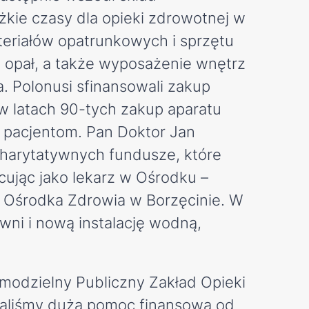
kie czasy dla opieki zdrowotnej w
teriałów opatrunkowych i sprzętu
 opał, a także wyposażenie wnętrz
. Polonusi sfinansowali zakup
w latach 90-tych zakup aparatu
y pacjentom. Pan Doktor Jan
charytatywnych fundusze, które
ując jako lekarz w Ośrodku –
e Ośrodka Zdrowia w Borzęcinie. W
ni i nową instalację wodną,
modzielny Publiczny Zakład Opieki
waliśmy dużą pomoc finansową od