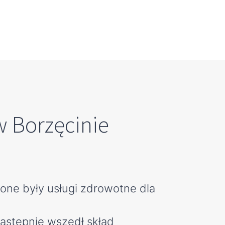
w Borzęcinie
one były usługi zdrowotne dla
astępnie wszedł skład